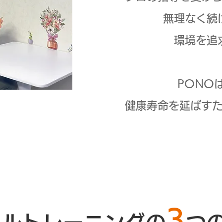
無理なく続
環境を追
PONO
健康寿命を延ばす
3