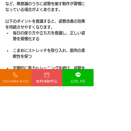
など、無意識のうちに姿勢を崩す動作が習慣に
なっている場合がよくあります。
以下のポイントを意識すると、姿勢改善の効果
を持続させやすくなります。
毎日の座り方や立ち方を意識し、正しい姿
勢を習慣化する
こまめにストレッチを取り入れ、筋肉の柔
軟性を保つ
定期的に筋力トレーニングを続け、姿勢を
支える筋肉を維持する
050-8884-8153
無料体験申込
公式LINE
長時間同じ姿勢を避け、適度に体を動かす
スマホやパソコンの画面の高さを調整し、
首や肩への負担を減らす
よくある失敗例とその対策は以下の通りです。
姿勢改善トレーニングをやめてしまい効果