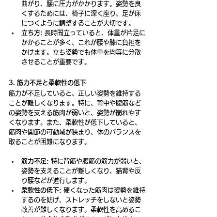
曲がり、腰に圧力がかかります。姿勢を良
くするためには、椅子に深く座り、足が床
につくように調整することが大切です。
立ち方:
 長時間立っていると、体重が片足に
かかることが多く、これが腰や膝に負担を
かけます。立ち姿勢でも体重を均等に分散
させることが重要です。
3. 筋力不足と柔軟性の低下
筋力が不足していると、正しい姿勢を維持する
ことが難しくなります。特に、背中や腹筋など
の姿勢を支える筋肉が弱いと、姿勢が崩れやす
くなります。また、柔軟性が低下していると、
筋肉や関節の可動域が狭まり、体のバランスを
取ることが困難になります。
筋力不足:
 特に背筋や腹筋の筋力が弱いと、
姿勢を支えることが難しくなり、猫背や反
り腰などが進行します。
柔軟性の低下:
 硬くなった筋肉は姿勢を維持
するのを妨げ、ストレッチをしないと姿勢
改善が難しくなります。柔軟性を高めるこ