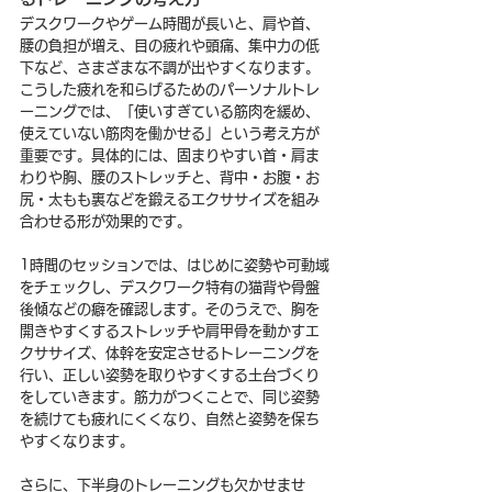
デスクワークやゲーム時間が長いと、肩や首、
腰の負担が増え、目の疲れや頭痛、集中力の低
下など、さまざまな不調が出やすくなります。
こうした疲れを和らげるためのパーソナルトレ
ーニングでは、「使いすぎている筋肉を緩め、
使えていない筋肉を働かせる」という考え方が
重要です。具体的には、固まりやすい首・肩ま
わりや胸、腰のストレッチと、背中・お腹・お
尻・太もも裏などを鍛えるエクササイズを組み
合わせる形が効果的です。
1時間のセッションでは、はじめに姿勢や可動域
をチェックし、デスクワーク特有の猫背や骨盤
後傾などの癖を確認します。そのうえで、胸を
開きやすくするストレッチや肩甲骨を動かすエ
クササイズ、体幹を安定させるトレーニングを
行い、正しい姿勢を取りやすくする土台づくり
をしていきます。筋力がつくことで、同じ姿勢
を続けても疲れにくくなり、自然と姿勢を保ち
やすくなります。
さらに、下半身のトレーニングも欠かせませ