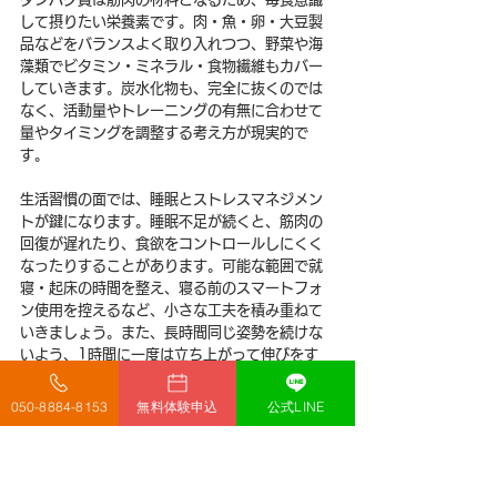
して摂りたい栄養素です。肉・魚・卵・大豆製
品などをバランスよく取り入れつつ、野菜や海
藻類でビタミン・ミネラル・食物繊維もカバー
していきます。炭水化物も、完全に抜くのでは
なく、活動量やトレーニングの有無に合わせて
量やタイミングを調整する考え方が現実的で
す。
生活習慣の面では、睡眠とストレスマネジメン
トが鍵になります。睡眠不足が続くと、筋肉の
回復が遅れたり、食欲をコントロールしにくく
なったりすることがあります。可能な範囲で就
寝・起床の時間を整え、寝る前のスマートフォ
ン使用を控えるなど、小さな工夫を積み重ねて
いきましょう。また、長時間同じ姿勢を続けな
いよう、1時間に一度は立ち上がって伸びをす
る、軽く歩くなどの「こまめなリセット習慣」
を持つことも、日々の疲労を溜め込まないうえ
050-8884-8153
無料体験申込
公式LINE
で有効です。
パーソナルジムによっては、こうした食事や生
活習慣についても相談できる場合があります。 