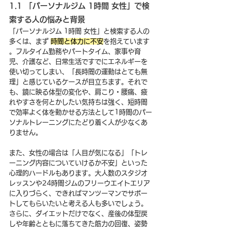
1.1 「パーソナルジム 1時間 女性」で検
索する人の悩みと背景
「パーソナルジム 1時間 女性」と検索する人の
多くは、まず 
時間と体力に不安
を抱えています 
。フルタイム勤務やパートタイム、家事や育
児、介護など、日常生活ですでにエネルギーを
使い切ってしまい、「長時間の運動はとても無
理」と感じているケースが目立ちます。それで
も、鏡に映る体型の変化や、肩こり・腰痛、疲
れやすさを何とかしたい気持ちは強く、短時間
で効率よく体を動かせる方法として1時間のパー
ソナルトレーニングにたどり着く人が少なくあ
りません。
また、女性の場合は「人目が気になる」「トレ
ーニング内容についていけるか不安」といった
心理的ハードルもあります。大人数のスタジオ
レッスンや24時間ジムのフリーウエイトエリア
に入りづらく、できればマンツーマンでサポー
トしてもらいたいと考える人も多いでしょう。
さらに、ダイエットだけでなく、産後の体型戻
しや年齢とともに落ちてきた筋力の回復、姿勢