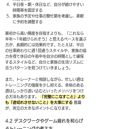
平日夜・朝・休日など、自分が続けやすい
時間帯を固定する
家族の予定や仕事の繁忙期を考慮し、柔軟
に予約を調整する
最初から高い頻度を目指すよりも、「これなら
半年〜1年続けられそう」と思えるペースを選ぶ
方が、長期的には効果的です。たとえば、平日
の仕事終わりに週1回通うスタイルや、家族の協
力を得て休日の午前中を自分の時間として確保
するスタイルなど、自分と家族の生活リズムに
合うパターンを見つけていきましょう。
また、トレーナーと相談しながら、忙しい週は
トレーニングの強度を少し抑える、余裕のある
週はしっかり追い込むといったメリハリをつけ
る方法もあります。 
「完璧にこなすこと」より
も「途切れさせないこと」を大事にする
 意識
が、両立の大きなポイントになります。
4.2 デスクワークやゲーム疲れを和らげ
るトレーニングの考え方