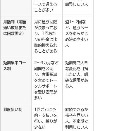
ースで通える
調整したい人
ことが多い
月額制（定額
月に通う回数
週1〜2回な
通い放題また
が決まってお
ど、通うペー
は回数固定）
り、1回あた
スをあらかじ
りの料金は比
め決めやすい
較的抑えられ
人
ることがある
短期集中コー
2〜3カ月など
短期間で大き
ス制
期間を区切
な変化を目指
り、食事指導
したい人、明
を含めてトー
確な期限があ
タルサポート
る人
を受ける形が
多い
都度払い制
1回ごとに予
継続できるか
約・支払いを
様子を見たい
行い、縛りが
人、不定期で
少ない
利用したい人