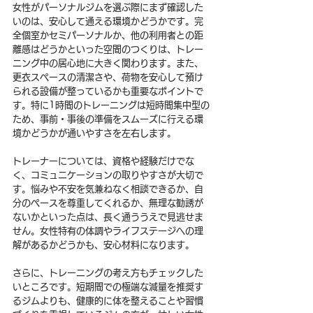
女性がパーソナルジムを選ぶ際にまず確認した
いのは、安心して通える環境かどうかです。完
全個室かセミパーソナルか、他の利用者との距
離感はどうかといった空間のつくりは、トレー
ニング中の居心地に大きく関わります。また、
更衣スペースの清潔さや、荷物を安心して預け
られる設備が整っているかも重要なポイントで
す。特に1時間のトレーニングは短時間集中型の
ため、事前・事後の準備をスムーズに行える環
境かどうかが通いやすさを左右します。
トレーナーについては、資格や経験だけでな
く、コミュニケーションの取りやすさが大切で
す。悩みや不安を気兼ねなく相談できるか、自
分のペースを尊重してくれるか、無理な勧誘が
ないかといった点は、長く通ううえで見逃せま
せん。女性特有の体調やライフステージへの理
解があるかどうかも、安心材料になります。
さらに、トレーニングの考え方もチェックした
いところです。短期間での極端な減量を推奨す
るジムよりも、健康的に体を整えることや習慣