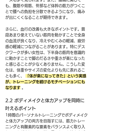
も、腹筋や背筋、臀部など体幹の筋力がつくこ
とで腰への負担を分散できるようになり、痛み
が出にくくなることが期待できます。
さらに、血行の改善も大きなポイントです。普
段あまり使えていない筋肉を動かすことで全身
の血流が良くなり、冷えやむくみの軽減、疲労
感の軽減につながることがあります。特にデス
クワークが多い女性は、下半身の筋肉を意識的
に動かすことで脚のだるさや重さが楽になった
と感じることが少なくありません。こうした変
化は、体重やサイズの変化よりも先に表れるこ
とも多く、 
「体が楽になってきた」という実感
が、トレーニングを続けるモチベーションにも
なります
 。
2.2 ボディメイクと体力アップを同時に
叶えるポイント
1時間のパーソナルトレーニングでボディメイク
と体力アップの両方を目指すには、筋力トレー
ニングと有酸素的な要素をバランスよく取り入