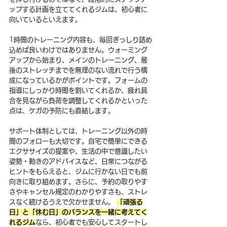
ップする計画を立ててくれるジムは、初心者に
向いているといえます。
1時間のトレーニング内容も、毎回ぎっしり詰め
込めば良いわけではありません。ウォーミング
アップから始まり、メインのトレーニング、最
後のストレッチまでを無理のない流れで行う構
成になっているかがポイントです。フォームの
指導にしっかり時間を割いてくれるか、疲れ具
合を見ながら負荷を調整してくれるかといった
点は、ケガの予防にも直結します。
サポート体制としては、トレーニング以外の時
間のフォローも大切です。自宅で簡単にできる
エクササイズの提案や、生活の中で意識したい
姿勢・動きのアドバイスなど、日常につながる
ヒントをもらえると、ジムに行かない日でも前
向きに取り組めます。さらに、予約の取りやす
さやキャンセル規定のわかりやすさも、ストレ
スなく続けるうえで欠かせません。 
「頑張る
日」と「休む日」のバランスを一緒に考えてく
れるジム
なら、初心者でも安心してスタートし