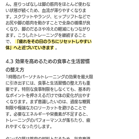
ん。座りっぱなしは脚の筋肉をほとんど使わな
い状態が続くため、血流が滞りやすくなりま
す。スクワットやランジ、ヒップリフトなどで
お尻や脚の筋肉を動かすことで全身の循環が良
くなり、脚のだるさや冷えの軽減にもつながり
ます。こうしたトレーニングを継続すること
で、 
「疲れをその日のうちにリセットしやすい
体」へと近づいていきます
 。
4.3 効果を高めるための食事と生活習慣
の整え方
1時間のパーソナルトレーニングの効果を最大限
に引き出すには、食事と生活習慣の整え方も重
要です。特別な食事制限をしなくても、基本的
なポイントを押さえるだけで体の変化が出やす
くなります。まず意識したいのは、過度な糖質
制限や極端なカロリーカットを避けることで
す。必要なエネルギーや栄養素が不足すると、
トレーニングのパフォーマンスが落ちたり、疲
れやすくなったりします。
タンパク質は筋肉の材料となるため、毎食意識