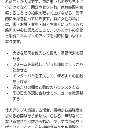
れることが大切です。単に重いものを持ち上げ
るだけでなく、回数やセット数、休憩時間を調
整することで心拍数を程よく上げながら、効率
的に全身を使っていきます。特に女性の場合
は、脚・お尻・背中・胸・お腹といった大きな
筋肉を中心に鍛えることで、シルエットの変化
と消費エネルギーのアップを同時に狙いやすく
なります。
大きな筋肉を優先して鍛え、基礎代謝を高
める
フォームを重視し、狙った部位にしっかり
効かせる
インターバルを工夫して、ほどよく心拍数
を上げる
週あたりの頻度と強度のバランスをとる
その日の体調に合わせてメニューを微調整
する
体力アップを意識する場合、最初から高強度を
求める必要はありません。むしろ、無理なくこ
なせる重さや回数から始め、少しずつ負荷を上
げていくことで、心肺機能や持久力も段階的に