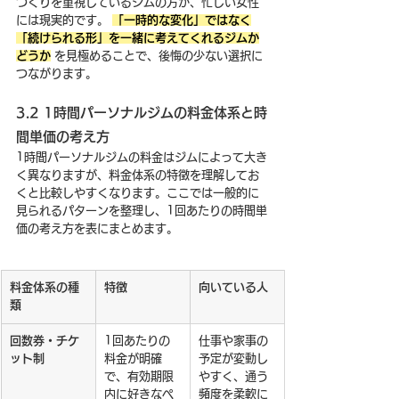
づくりを重視しているジムの方が、忙しい女性
には現実的です。 
「一時的な変化」ではなく
「続けられる形」を一緒に考えてくれるジムか
どうか
 を見極めることで、後悔の少ない選択に
つながります。
3.2 1時間パーソナルジムの料金体系と時
間単価の考え方
1時間パーソナルジムの料金はジムによって大き
く異なりますが、料金体系の特徴を理解してお
くと比較しやすくなります。ここでは一般的に
見られるパターンを整理し、1回あたりの時間単
価の考え方を表にまとめます。
料金体系の種
特徴
向いている人
類
回数券・チケ
1回あたりの
仕事や家事の
ット制
料金が明確
予定が変動し
で、有効期限
やすく、通う
内に好きなペ
頻度を柔軟に