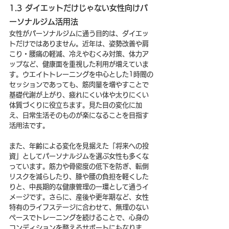
1.3 ダイエットだけじゃない女性向けパ
ーソナルジム活用法
女性がパーソナルジムに通う目的は、ダイエッ
トだけではありません。近年は、姿勢改善や肩
こり・腰痛の軽減、冷えやむくみ対策、体力ア
ップなど、健康面を重視した利用が増えていま
す。ウエイトトレーニングを中心とした1時間の
セッションであっても、筋肉量を増やすことで
基礎代謝が上がり、疲れにくい体や太りにくい
体質づくりに役立ちます。見た目の変化に加
え、日常生活そのものが楽になることを目指す
活用法です。
また、年齢による変化を見据えた「将来への投
資」としてパーソナルジムを選ぶ女性も多くな
っています。筋力や骨密度の低下を防ぎ、転倒
リスクを減らしたり、膝や腰の負担を軽くした
りと、中長期的な健康管理の一環として通うイ
メージです。さらに、産後や更年期など、女性
特有のライフステージに合わせて、無理のない
ペースでトレーニングを続けることで、心身の
コンディションを整えるサポートにもなりま