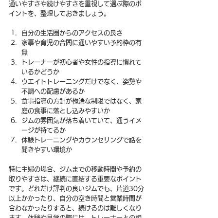
通いやすさや続けやすさを重視して選ぶ際のポ
イントを、整理しておきましょう。
自分の生活圏からのアクセスの良さ
家事や育児の合間に通いやすい予約枠の有
無
トレーナーが初心者や女性の指導に慣れて
いるかどうか
ウエイトトレーニングだけでなく、姿勢や
不調への配慮があるか
食事指導の方針が極端な制限ではなく、家
庭の食事に落とし込みやすいか
ジムの雰囲気が落ち着いていて、通うイメ
ージが持てるか
体験トレーニングやカウンセリングで話を
聞きやすい環境か
特に主婦の場合、ジムまでの移動時間や予約の
取りやすさは、継続に直結する重要なポイント
です。どれだけ評判の良いジムでも、片道30分
以上かかったり、自分の空き時間と営業時間が
合わなかったりすると、続けるのは難しくなり
ます。体験や見学の際には、トレーナーとの相