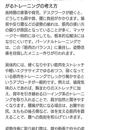
がるトレーニングの考え方
長時間の家事や育児、デスクワークが続くと、
どうしても肩や首、腰に負担がかかります。猫
背や反り腰などの姿勢の崩れは、筋肉の使い方
の偏りが原因となっていることが多く、マッサ
ージで一時的にほぐしても、根本的な解決には
なりにくいです。パーソナルトレーニングで
は、この「筋肉のバランス」に着目し、姿勢改
善を目指したメニュー作りが行われます。
具体的には、硬くなりやすい筋肉をストレッチ
や軽いエクササイズでゆるめつつ、弱くなって
いる筋肉をトレーニングでしっかり働かせると
いうアプローチが一般的です。例えば、猫背気
味の人であれば、胸まわりのストレッチに加
え、背中を引き締めるローイング系のトレーニ
ングを取り入れることで、肩が自然と開きやす
くなります。腰痛が気になる場合は、お腹やお
尻、太ももの後ろ側など、体を支える筋肉を鍛
えることで、腰への負担を和らげていきます。
姿勢改善に取り組む際は、鏡や動画で自分の姿