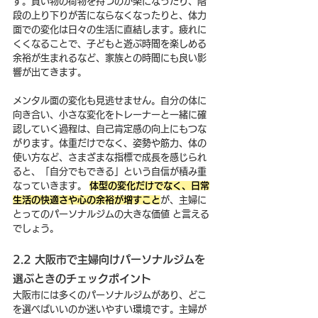
す。買い物の荷物を持つのが楽になったり、階
段の上り下りが苦にならなくなったりと、体力
面での変化は日々の生活に直結します。疲れに
くくなることで、子どもと遊ぶ時間を楽しめる
余裕が生まれるなど、家族との時間にも良い影
響が出てきます。
メンタル面の変化も見逃せません。自分の体に
向き合い、小さな変化をトレーナーと一緒に確
認していく過程は、自己肯定感の向上にもつな
がります。体重だけでなく、姿勢や筋力、体の
使い方など、さまざまな指標で成長を感じられ
ると、「自分でもできる」という自信が積み重
なっていきます。 
体型の変化だけでなく、日常
生活の快適さや心の余裕が増すこと
が、主婦に
とってのパーソナルジムの大きな価値 と言える
でしょう。
2.2 大阪市で主婦向けパーソナルジムを
選ぶときのチェックポイント
大阪市には多くのパーソナルジムがあり、どこ
を選べばいいのか迷いやすい環境です。主婦が