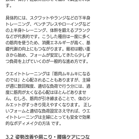
す。
具体的には、スクワットやランジなどの下半身
トレーニング、ベンチプレスやローイングなど
の上半身トレーニング、体幹を鍛えるプランク
などが代表的です。こうした種目は一度に多く
の筋肉を使うため、消費エネルギーが高く、基
礎代謝の向上にもつながります。最初は軽い重
さから始め、フォームが安定してきたら少しず
つ負荷を上げていくのが一般的な進め方です。
ウエイトトレーニングは「筋肉ムキムキになる
のでは」と心配されることもありますが、主婦
が週に数回程度、適切な負荷で行う分には、過
度に筋肉が太くなる心配はほとんどありませ
ん。むしろ、筋肉が引き締まることで、体のシ
ルエットがすっきり見えやすくなります。 正し
いフォームと適切な負荷設定さえ守れば、ウエ
イトトレーニングは主婦にとっても安全で効果
的なボディメイクの方法 です。
3.2 姿勢改善や肩こり・腰痛ケアにつな