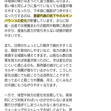
は独身の頃とはまったく違う感覚になります。
若い頃と同じように食べていなくても体重が増
えやすくなったり、下半身に脂肪がつきやすく
なったりするのは、
基礎代謝の低下やホルモン
バランスの変化
が影響しています。さらに妊
娠・出産では骨盤まわりの筋肉や靭帯に負担が
かかり、産後も筋力が戻りきらない状態が続き
やすいです。
また、日常のちょっとした動きで疲れやすくな
る、階段で息切れしやすいなど、体力の衰えを
実感する場面も増えてきます。以前なら数日食
事を控えれば体重が戻ったのに、今は変化が出
にくいと感じるのも、筋肉量の減少によってエ
ネルギー消費が落ちているからです。こうした
変化は誰にでも起こりうる自然なことですが、
放っておくと肩こりや腰痛、冷え、むくみなど
の不調にもつながりやすくなります。
一方で、体型や体力の変化を自覚しても、具体
的にどう対処すればいいのか分からないまま時
間だけが過ぎてしまう人も少なくありません。
ウォーキングやストレッチを試してみても、思