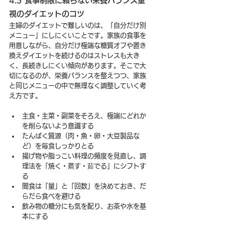
4.3 食事制限に頼らない栄養バランス重
視のダイエットのコツ
主婦のダイエットで難しいのは、「自分だけ別
メニュー」にしにくいことです。家族の食事を
用意しながら、自分だけ極端な糖質オフや置き
換えダイエットを続けるのはストレスも大き
く、長続きしにくい傾向があります。そこで大
切になるのが、栄養バランスを整えつつ、家族
と同じメニューの中で無理なく調整していく考
え方です。
主食・主菜・副菜をそろえ、極端にどれか
を削らないよう意識する
たんぱく質源（肉・魚・卵・大豆製品な
ど）を毎食しっかりとる
揚げ物や脂っこい料理の頻度を見直し、調
理法を「焼く・蒸す・茹でる」にシフトす
る
間食は「量」と「回数」を決めておき、だ
らだら食べを避ける
飲み物の糖分にも気を配り、お茶や水を基
本にする