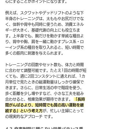
心にすることがポイントになります。
例えば、スクワットやデッドリフトのような下
半身のトレーニングは、太ももやお尻だけでな
く、体幹や背中も同時に使うため、消費エネル
ギーが大きく、基礎代謝の向上にも役立ちま
す。上半身でも、腕だけを動かす単純な種目よ
り、背中や胸、肩を一緒に動かすプレス系・ロ
ーイング系の種目を取り入れると、短い時間で
多くの筋肉に刺激を与えられます。
トレーニングの回数やセット数も、体力と時間
に合わせて調整可能です。たとえ1回の時間が短
くても、週に2回コンスタントに通えれば、1カ
月単位で見たときの総運動量はしっかり確保で
きます。さらに、日常生活の中で階段を使う、
歩く距離を少し増やすなど、小さな工夫を組み
合わせると、相乗効果が期待できます。 
「長時
間がんばるより、短時間でも質の高い運動を継
続する」という考え方
が、忙しい主婦にとって
の現実的なアプローチ です。