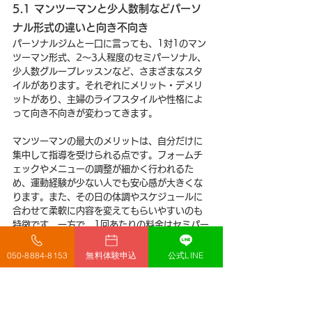
5.1 マンツーマンと少人数制などパーソ
ナル形式の違いと向き不向き
パーソナルジムと一口に言っても、1対1のマン
ツーマン形式、2〜3人程度のセミパーソナル、
少人数グループレッスンなど、さまざまなスタ
イルがあります。それぞれにメリット・デメリ
ットがあり、主婦のライフスタイルや性格によ
って向き不向きが変わってきます。
マンツーマンの最大のメリットは、自分だけに
集中して指導を受けられる点です。フォームチ
ェックやメニューの調整が細かく行われるた
め、運動経験が少ない人でも安心感が大きくな
ります。また、その日の体調やスケジュールに
合わせて柔軟に内容を変えてもらいやすいのも
特徴です。一方で、1回あたりの料金はセミパー
ソナルやグループレッスンより高くなる傾向が
あります。
050-8884-8153
無料体験申込
公式LINE
少人数制やグループ形式は、他の利用者と一緒
にトレーニングすることで、適度な刺激や一体
感を得られるのが魅力です。料金も比較的抑え