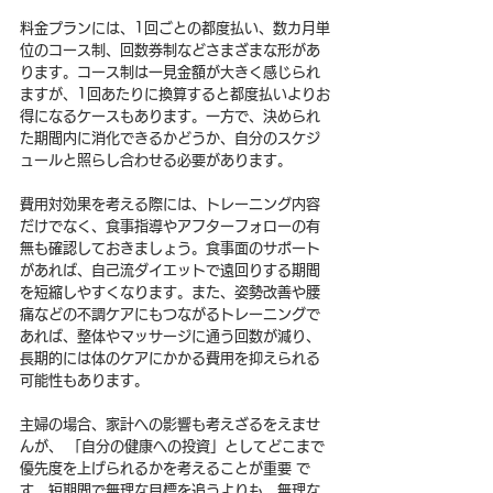
料金プランには、1回ごとの都度払い、数カ月単
位のコース制、回数券制などさまざまな形があ
ります。コース制は一見金額が大きく感じられ
ますが、1回あたりに換算すると都度払いよりお
得になるケースもあります。一方で、決められ
た期間内に消化できるかどうか、自分のスケジ
ュールと照らし合わせる必要があります。
費用対効果を考える際には、トレーニング内容
だけでなく、食事指導やアフターフォローの有
無も確認しておきましょう。食事面のサポート
があれば、自己流ダイエットで遠回りする期間
を短縮しやすくなります。また、姿勢改善や腰
痛などの不調ケアにもつながるトレーニングで
あれば、整体やマッサージに通う回数が減り、
長期的には体のケアにかかる費用を抑えられる
可能性もあります。
主婦の場合、家計への影響も考えざるをえませ
んが、 「自分の健康への投資」としてどこまで
優先度を上げられるかを考えることが重要 で
す。短期間で無理な目標を追うよりも、無理な