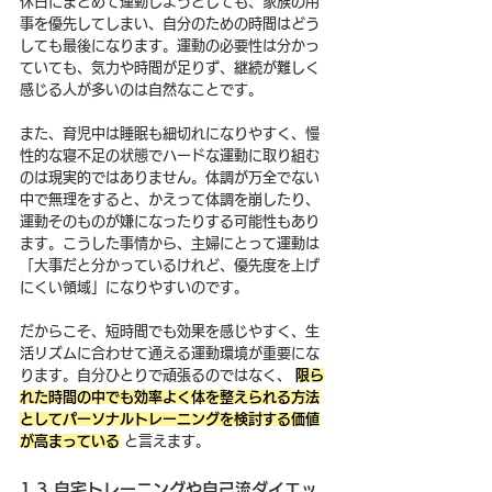
休日にまとめて運動しようとしても、家族の用
事を優先してしまい、自分のための時間はどう
しても最後になります。運動の必要性は分かっ
ていても、気力や時間が足りず、継続が難しく
感じる人が多いのは自然なことです。
また、育児中は睡眠も細切れになりやすく、慢
性的な寝不足の状態でハードな運動に取り組む
のは現実的ではありません。体調が万全でない
中で無理をすると、かえって体調を崩したり、
運動そのものが嫌になったりする可能性もあり
ます。こうした事情から、主婦にとって運動は
「大事だと分かっているけれど、優先度を上げ
にくい領域」になりやすいのです。
だからこそ、短時間でも効果を感じやすく、生
活リズムに合わせて通える運動環境が重要にな
ります。自分ひとりで頑張るのではなく、 
限ら
れた時間の中でも効率よく体を整えられる方法
としてパーソナルトレーニングを検討する価値
が高まっている
 と言えます。
1.3 自宅トレーニングや自己流ダイエッ